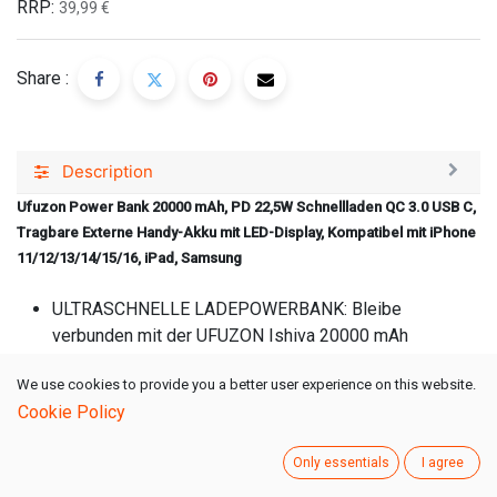
RRP:
39,99
€
Share :
Description
Ufuzon Power Bank 20000 mAh, PD 22,5W Schnellladen QC 3.0 USB C,
Tragbare Externe Handy-Akku mit LED-Display, Kompatibel mit iPhone
11/12/13/14/15/16, iPad, Samsung
ULTRASCHNELLE LADEPOWERBANK: Bleibe
verbunden mit der UFUZON Ishiva 20000 mAh
tragbaren Powerbank. Mit 22,5W Quick Charge 3.0 lädt
We use cookies to provide you a better user experience on this website.
sie dein iPhone, Samsung oder andere Geräte bis zu 4
Cookie Policy
Mal auf. Lade drei Geräte gleichzeitig auf und verfolge
den Batteriestatus über das LED-Display. Der USB-C-
Only essentials
I agree
Eingang ermöglicht schnelles Aufladen, sodass du
immer bereit für dein nächstes Abenteuer bist.