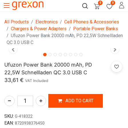
0
0
All Products
Electronics
Cell Phones & Accessories
Chargers & Power Adapters
Portable Power Banks
Ufuzon Power Bank 20000 mAh, PD 22,5W Schnellladen
QC 3.0 USB C
Ufuzon Power Bank 20000 mAh, PD
22,5W Schnellladen QC 3.0 USB C
33,61
€
VAT Included
ADD TO CART
SKU:
G-418322
EAN:
8720938376450