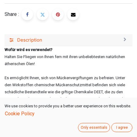
Share :
Description
Wofür wird es verwendet?
Halten Sie Fliegen von Ihnen fern mit ihren unbeliebtesten natürlichen
ätherischen Ölen!
Es ermöglicht Ihnen, sich von Mückenvergiftungen zu befreien. Unter
den Wirkstoffen chemischer Mückenschutzmittel befinden sich viele
schädliche Bestandteile wie die giftige Chemikalie DEET, die zu den
Pestiziden gehört. Wenn diese direkt eingeatmet werden oder mit den
Händen und der Haut in Berührung kommen, kann es zu
We use cookies to provide you a better user experience on this website.
schwerwiegenden gesundheitlichen Reaktionen kommen. Das
Cookie Policy
Körperspray von Radika, das mit natürlichen Ölen hergestellt wird,
enthält keine giftigen Bestandteile.
Only essentials
I agree