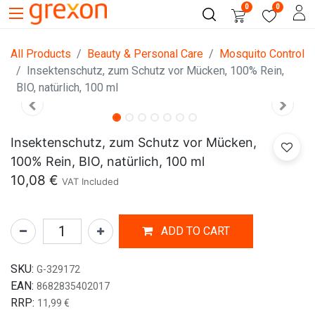
0
0
All Products
Beauty & Personal Care
Mosquito Control
Insektenschutz, zum Schutz vor Mücken, 100% Rein,
BIO, natürlich, 100 ml
Insektenschutz, zum Schutz vor Mücken,
100% Rein, BIO, natürlich, 100 ml
10,08
€
VAT Included
ADD TO CART
SKU:
G-329172
EAN:
8682835402017
RRP:
11,99
€