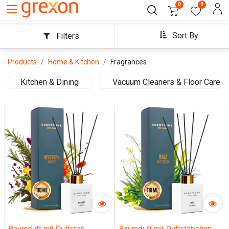
0
0
Sort By
Filters
Products
Home & Kitchen
Fragrances
Kitchen & Dining
Vacuum Cleaners & Floor Care
Raumduft mit Duftstab,
Raumduft mit Duftstäbchen,