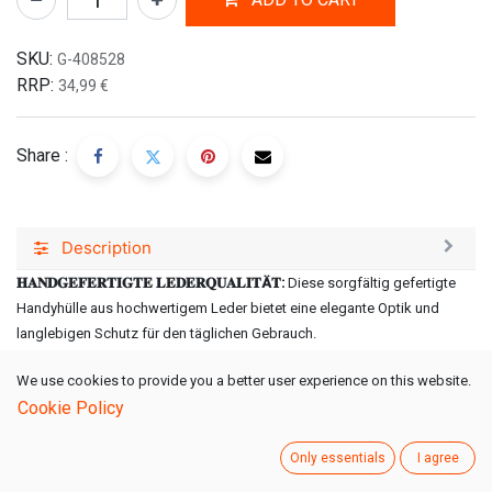
SKU:
G-408528
RRP:
34,99
€
Share :
Description
𝐇𝐀𝐍𝐃𝐆𝐄𝐅𝐄𝐑𝐓𝐈𝐆𝐓𝐄 𝐋𝐄𝐃𝐄𝐑𝐐𝐔𝐀𝐋𝐈𝐓Ä𝐓:
Diese sorgfältig gefertigte
Handyhülle aus hochwertigem Leder bietet eine elegante Optik und
langlebigen Schutz für den täglichen Gebrauch.
𝐏𝐑𝐀𝐊𝐓𝐈𝐒𝐂𝐇𝐄 𝐖𝐀𝐋𝐋𝐄𝐓-𝐅𝐔𝐍𝐊𝐓𝐈𝐎𝐍:
Integrierte Kartenfächer bieten
We use cookies to provide you a better user experience on this website.
Platz für Karten, Bargeld und Ausweis – alles bequem an einem Ort.
Cookie Policy
𝐒𝐓𝐀𝐍𝐃𝐅𝐔𝐍𝐊𝐓𝐈𝐎𝐍 𝐅Ü𝐑 𝐊𝐎𝐌𝐅𝐎𝐑𝐓:
Dank des faltbaren Designs lässt
sich das Smartphone einfach aufstellen – ideal für Videos, Videoanrufe
Only essentials
I agree
oder entspanntes Browsen.
𝐖𝐄𝐈𝐂𝐇𝐄 𝐌𝐈𝐊𝐑𝐎𝐅𝐀𝐒𝐄𝐑-𝐈𝐍𝐍𝐄𝐍𝐅𝐔𝐓𝐓𝐄𝐑:
Die Innenfläche aus