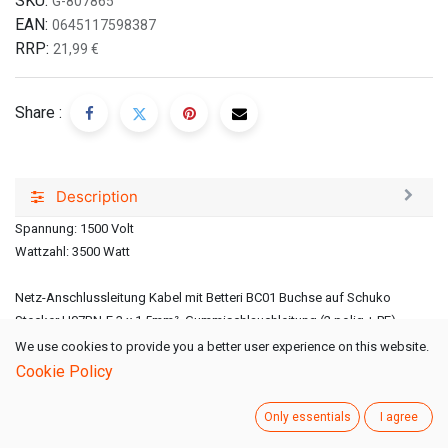
SKU:
G-807865
EAN:
0645117598387
RRP:
21,99
€
Share :
Description
Spannung: 1500 Volt
Wattzahl: 3500 Watt
Netz-Anschlussleitung Kabel mit Betteri BC01 Buchse auf Schuko
Stecker H07RN-F 3 x 1,5mm², Gummischlauchleitung (2 polig + PE).
Kabeldurchmesser: 10 mm. AC Kabel 3-polig (L/N/PE) AC-Anschluss
We use cookies to provide you a better user experience on this website.
des Mikrowechselrichter an eine Schukosteckdose. Spannungspegel:
Cookie Policy
1500V. Bis max. 3500 Watt belastbar.(Geeignet für alter Stil Deye, Huayu-
Mikrowechselrichter)
Only essentials
I agree