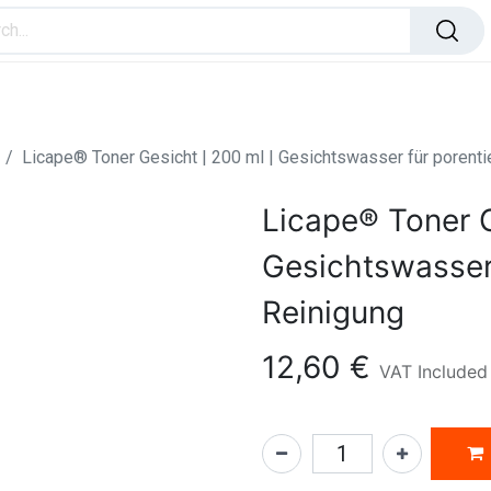
ome Improvement
Office Products
Toys & Games
Licape® Toner Gesicht | 200 ml | Gesichtswasser für porenti
Licape® Toner G
Gesichtswasser 
Reinigung
12,60
€
VAT Included