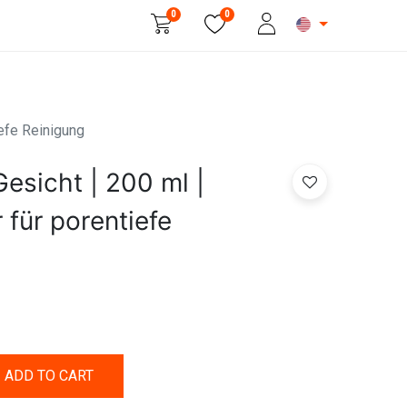
0
0
Beauty & Personal Care
efe Reinigung
esicht | 200 ml |
für porentiefe
ADD TO CART