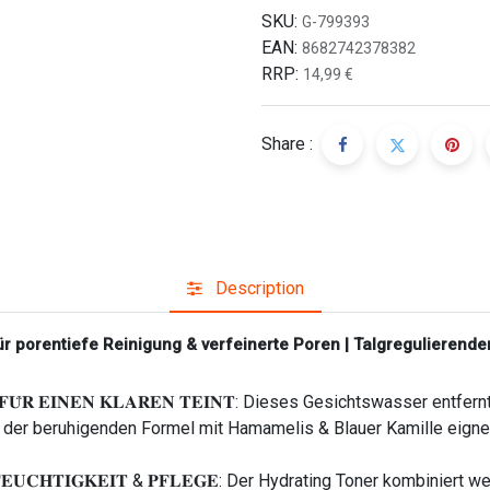
SKU:
G-799393
EAN:
8682742378382
RRP:
14,99
€
Share :
Description
ür porentiefe Reinigung & verfeinerte Poren | Talgregulierende
𝐒𝐒𝐄𝐑 𝐅𝐔̈𝐑 𝐄𝐈𝐍𝐄𝐍 𝐊𝐋𝐀𝐑𝐄𝐍 𝐓𝐄𝐈𝐍𝐓: Dieses Gesichtswass
der beruhigenden Formel mit Hamamelis & Blauer Kamille eignet 
𝐄 – 𝐅𝐄𝐔𝐂𝐇𝐓𝐈𝐆𝐊𝐄𝐈𝐓 & 𝐏𝐅𝐋𝐄𝐆𝐄: Der Hydrating Toner kombin