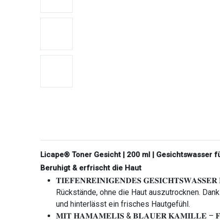
Licape® Toner Gesicht | 200 ml | Gesichtswasser f
Beruhigt & erfrischt die Haut
𝐓𝐈𝐄𝐅𝐄𝐍𝐑𝐄𝐈𝐍𝐈𝐆𝐄𝐍𝐃𝐄𝐒 𝐆𝐄𝐒𝐈𝐂𝐇𝐓𝐒𝐖
Rückstände, ohne die Haut auszutrocknen. Dank 
und hinterlässt ein frisches Hautgefühl.
𝐌𝐈𝐓 𝐇𝐀𝐌𝐀𝐌𝐄𝐋𝐈𝐒 & 𝐁𝐋𝐀𝐔𝐄𝐑 𝐊𝐀𝐌𝐈𝐋𝐋