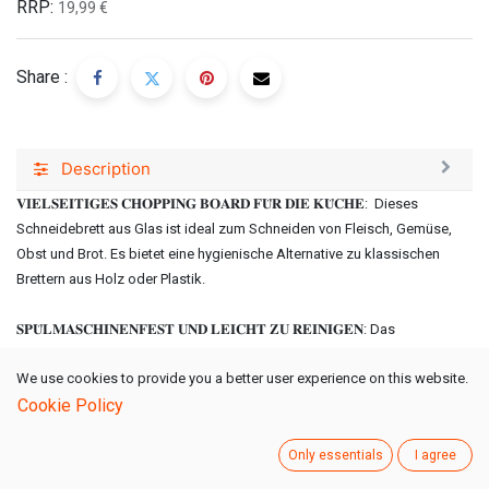
RRP:
19,99
€
Share :
Description
𝐕𝐈𝐄𝐋𝐒𝐄𝐈𝐓𝐈𝐆𝐄𝐒 𝐂𝐇𝐎𝐏𝐏𝐈𝐍𝐆 𝐁𝐎𝐀𝐑𝐃 𝐅𝐔̈𝐑 𝐃𝐈𝐄 𝐊𝐔̈𝐂𝐇𝐄: Dieses
Schneidebrett aus Glas ist ideal zum Schneiden von Fleisch, Gemüse,
Obst und Brot. Es bietet eine hygienische Alternative zu klassischen
Brettern aus Holz oder Plastik.
𝐒𝐏𝐔̈𝐋𝐌𝐀𝐒𝐂𝐇𝐈𝐍𝐄𝐍𝐅𝐄𝐒𝐓 𝐔𝐍𝐃 𝐋𝐄𝐈𝐂𝐇𝐓 𝐙𝐔 𝐑𝐄𝐈𝐍𝐈𝐆𝐄𝐍: Das
schneidebrett küche kann problemlos in der Spülmaschine gereinigt
We use cookies to provide you a better user experience on this website.
werden und sorgt so für höchste Hygiene und einfache Pflege. Perfekt
Cookie Policy
für den täglichen Gebrauch.
𝐑𝐎𝐁𝐔𝐒𝐓 𝐔𝐍𝐃 𝐇𝐈𝐓𝐙𝐄𝐁𝐄𝐒𝐓Ä𝐍𝐃𝐈𝐆: Dank der kratzfesten und
Only essentials
I agree
hitzebeständigen Eigenschaften ist dieses glasplatte küche langlebig