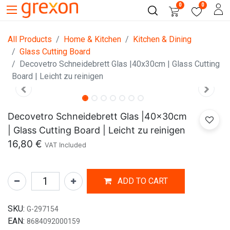
0
0
All Products
Home & Kitchen
Kitchen & Dining
Glass Cutting Board
Decovetro Schneidebrett Glas |40x30cm | Glass Cutting
Board | Leicht zu reinigen
Decovetro Schneidebrett Glas |40x30cm
| Glass Cutting Board | Leicht zu reinigen
16,80
€
VAT Included
ADD TO CART
SKU:
G-297154
EAN:
8684092000159