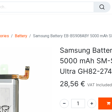
ome Improvement
Office Products
Toys & Games
ories
Battery
Samsung Battery EB-BS908ABY 5000 mAh S
Samsung Batte
5000 mAh SM-S
Ultra GH82-27
28,56
€
VAT Included