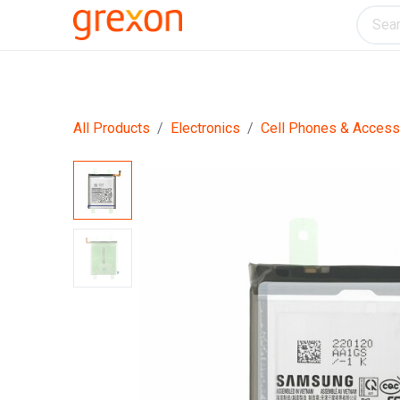
Electronics
Home & Kitchen
Tools & H
All Products
Electronics
Cell Phones & Access