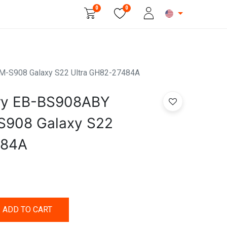
0
0
Beauty & Personal Care
M-S908 Galaxy S22 Ultra GH82-27484A
ry EB-BS908ABY
908 Galaxy S22
484A
ADD TO CART