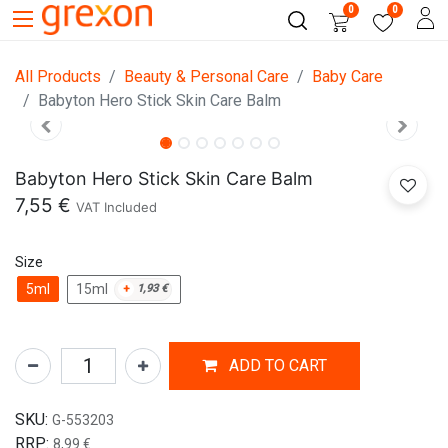
0
0
All Products
Beauty & Personal Care
Baby Care
Babyton Hero Stick Skin Care Balm
Babyton Hero Stick Skin Care Balm
7,55
€
VAT Included
Size
5ml
15ml
+
1,93
€
ADD TO CART
SKU:
G-553203
RRP:
8,99
€