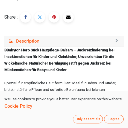
Share :
Description
BBabyton Hero Stick Hautpflege-Balsam – Juckreizlinderung bei
Insektenstichen für Kinder und Kleinkinder, Unverzichtbar für die
Wickeltasche, Natürlicher Beruhigungsstift gegen Juckreiz bei
Mückenstichen für Babys und Kinder
Speziell für empfindliche Haut formuliert: Ideal für Babys und Kinder;
bietet natürliche Pflege und sofortige Beruhigung bei leichten
Hautreizungen.
We use cookies to provide you a better user experience on this website.
Cookie Policy
100 % natürliche Inhaltsstoffe: Frei von Parfüm, Alkohol und Parabenen;
enthält Helianthus-Annuus-Samenöl sowie Arnika- und Calendula-
Only essentials
I agree
Extrakte.