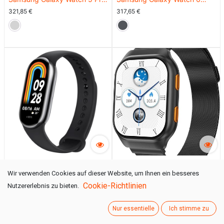
R925 45mm LTE Grau
R945 44mm 4G Graphit EU
321,85
€
317,65
€
Titanium DE SM-
SM-R945FZKADBT
R925FZTADBT
Xiaomi Smart Band 8 -
UFUZON Ishiva Smartwatch
Wir verwenden Cookies auf dieser Website, um Ihnen ein besseres
Schwarz
1,96 Zoll AMOLED HD-Display
40,34
€
43,69
€
Cookie-Richtlinien
Nutzererlebnis zu bieten.
für mit Bluetooth-Telefonie
Nur essentielle
Ich stimme zu